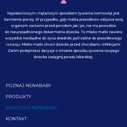
e
t
t
b
a
u
Najwłaściwszym i najtańszym sposobem żywienia niemowląt jest
o
g
b
karmienie piersią. W przypadku, gdy matka prawidłowo odżywia swój
organizm zarówno przed porodem jak i po, nie ma powodów
o
r
e
do nieuzasadnionego dokarmiania dziecka. To mleko matki zawiera
wszystkie niezbędne do życia składniki, potrzebne do prawidłowego
k
a
rozwoju. Mleko matki chroni dziecko przed chorobami i infekcjami.
Zanim podejmiesz decyzje o zmianie sposobu żywienia swojego
m
dziecka zasięgnij porady lekarskiej.
POZNAJ NENABABY
PRODUKTY
AKADEMIA NENABABY
KONTAKT