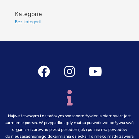
Kategorie
Bez kategorii
F
I
Y
a
n
o
c
s
u
e
t
t
b
a
u
Najwłaściwszym i najtańszym sposobem żywienia niemowląt jest
o
g
b
karmienie piersią. W przypadku, gdy matka prawidłowo odżywia swój
organizm zarówno przed porodem jak i po, nie ma powodów
o
r
e
do nieuzasadnionego dokarmiania dziecka. To mleko matki zawiera