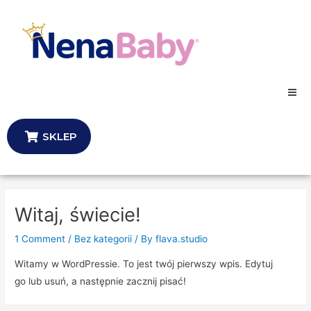
Skip
to
content
SKLEP
Witaj, świecie!
1 Comment
/
Bez kategorii
/ By
flava.studio
Witamy w WordPressie. To jest twój pierwszy wpis. Edytuj
go lub usuń, a następnie zacznij pisać!