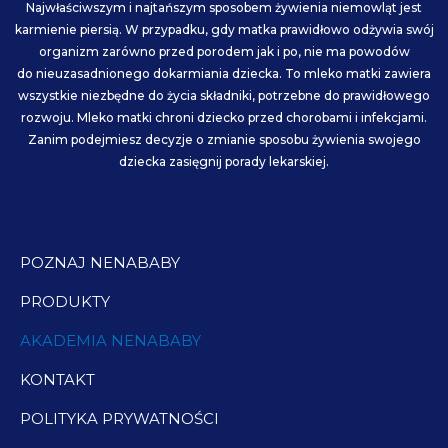
b
a
u
Najwłaściwszym i najtańszym sposobem żywienia niemowląt jest
o
g
b
karmienie piersią. W przypadku, gdy matka prawidłowo odżywia swój
organizm zarówno przed porodem jak i po, nie ma powodów
o
r
e
do nieuzasadnionego dokarmiania dziecka. To mleko matki zawiera
wszystkie niezbędne do życia składniki, potrzebne do prawidłowego
k
a
rozwoju. Mleko matki chroni dziecko przed chorobami i infekcjami.
Zanim podejmiesz decyzje o zmianie sposobu żywienia swojego
m
dziecka zasięgnij porady lekarskiej.
POZNAJ NENABABY
PRODUKTY
AKADEMIA NENABABY
KONTAKT
POLITYKA PRYWATNOŚCI