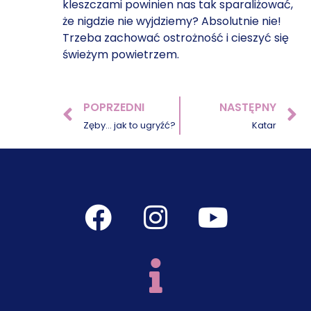
kleszczami powinien nas tak sparaliżować,
że nigdzie nie wyjdziemy? Absolutnie nie!
Trzeba zachować ostrożność i cieszyć się
świeżym powietrzem.
POPRZEDNI
NASTĘPNY
Prev
N
Zęby… jak to ugryźć?
Katar
F
I
Y
a
n
o
c
s
u
e
t
t