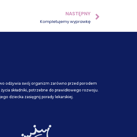
NASTĘPNY
Następn
Kompletujemy wyprawkę
dłowo odżywia swój organizm zarówno przed porodem
życia składniki, potrzebne do prawidłowego rozwoju.
go dziecka zasięgnij porady lekarskiej.