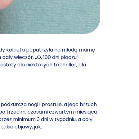
Kiedy kobieta popatrzyła na młodą mamę
ały wieczór. „O, 100 dni płaczu”-
stety dla niektórych to thriller, dla
 podkurcza nogi i prostuje, a jego brzuch
ja po trzecim, czasami czwartym miesiącu.
przez minimum 3 dni w tygodniu, a cały
kie objawy, jak: