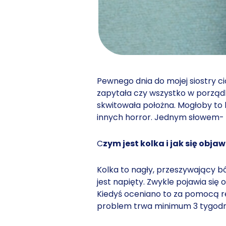
Pewnego dnia do mojej siostry c
zapytała czy wszystko w porządku
skwitowała położna. Mogłoby to br
innych horror. Jednym słowem- 
C
zym jest kolka i jak się obja
Kolka to nagły, przeszywający ból
jest napięty. Zwykle pojawia się
Kiedyś oceniano to za pomocą re
problem trwa minimum 3 tygodni