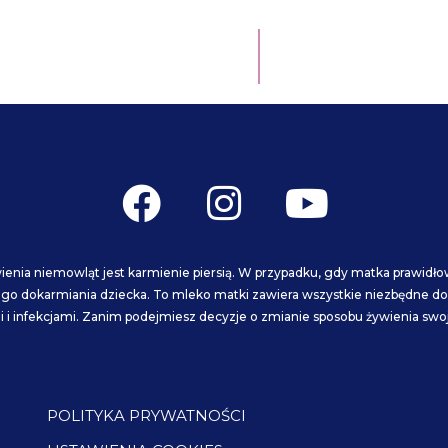
F
I
Y
a
n
o
c
s
u
enia niemowląt jest karmienie piersią. W przypadku, gdy matka prawi
e
t
t
go dokarmiania dziecka. To mleko matki zawiera wszystkie niezbędne do 
i infekcjami. Zanim podejmiesz decyzje o zmianie sposobu żywienia swoje
b
a
u
o
g
b
o
r
e
POLITYKA PRYWATNOŚCI