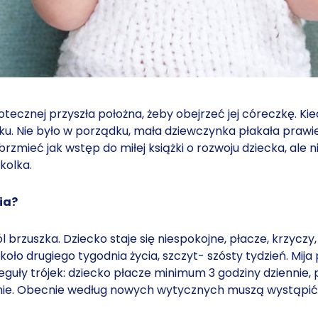
iotecznej przyszła położna, żeby obejrzeć jej córeczkę. 
. Nie było w porządku, mała dziewczynka płakała prawie c
zmieć jak wstęp do miłej książki o rozwoju dziecka, ale nie
kolka.
wia?
 brzuszka. Dziecko staje się niespokojne, płacze, krzyczy,
 około drugiego tygodnia życia, szczyt- szósty tydzień. Mi
guły trójek: dziecko płacze minimum 3 godziny dziennie, 
e. Obecnie według nowych wytycznych muszą wystąpić ta