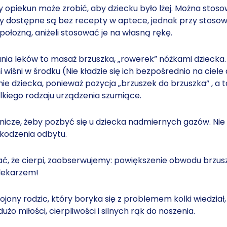
czy opiekun może zrobić, aby dziecku było lżej. Można sto
ty dostępne są bez recepty w aptece, jednak przy stosow
położną, aniżeli stosować je na własną rękę.
nia leków to masaż brzuszka, „rowerek” nóżkami dziecka.
iśni w środku (Nie kładzie się ich bezpośrednio na ciele 
nie dziecka, ponieważ pozycja „brzuszek do brzuszka” , a
lkiego rodzaju urządzenia szumiące.
ytnicze, żeby pozbyć się u dziecka nadmiernych gazów. Ni
szkodzenia odbytu.
idać, że cierpi, zaobserwujemy: powiększenie obwodu brzu
 lekarzem!
ony rodzic, który boryka się z problemem kolki wiedział, ż
użo miłości, cierpliwości i silnych rąk do noszenia.