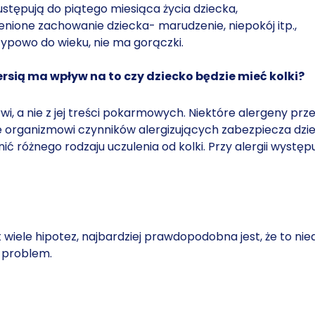
ustępują do piątego miesiąca życia dziecka,
enione zachowanie dziecka- marudzenie, niepokój itp.,
 typowo do wieku, nie ma gorączki.
rsią ma wpływ na to czy dziecko będzie mieć kolki?
wi, a nie z jej treści pokarmowych. Niektóre alergeny prze
 organizmowi czynników alergizujących zabezpiecza dzie
nić różnego rodzaju uczulenia od kolki. Przy alergii wystę
wiele hipotez, najbardziej prawdopodobna jest, że to ni
n problem.