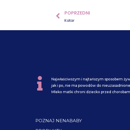
POPRZEDNI
Prev
Katar
Najwłaściwszym i najtańszym sposobem żywi
jak i po, nie ma powodów do nieuzasadnione
Mleko matki chroni dziecko przed chorobami 
POZNAJ NENABABY